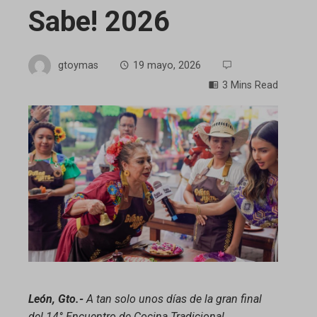
Sabe! 2026
gtoymas
19 mayo, 2026
3 Mins Read
ebook
ter
edIn
erest
mbleupon
León, Gto.-
A tan solo unos días de la gran final
del 14° Encuentro de Cocina Tradicional