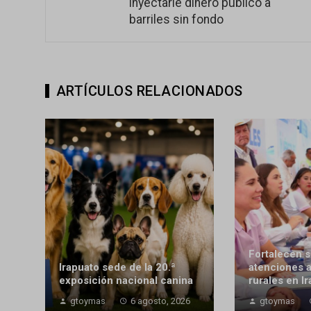
inyectarle dinero público a
barriles sin fondo
ARTÍCULOS RELACIONADOS
Fortalecen s
Irapuato sede de la 20.ª
atenciones 
exposición nacional canina
rurales en I
gtoymas
6 agosto, 2026
gtoymas