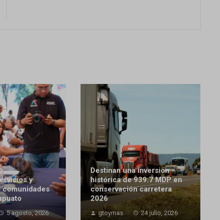
Destinan una inversión
ervicios y
histórica de 939.7 MDP en
a comunidades
conservación carretera
rapuato
2026
5 agosto, 2026
gtoymas
24 julio, 2026