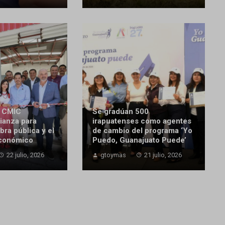
y CMIC
Se gradúan 500
lianza para
irapuatenses como agentes
bra pública y el
de cambio del programa ‘Yo
económico
Puedo, Guanajuato Puede’
22 julio, 2026
gtoymas
21 julio, 2026