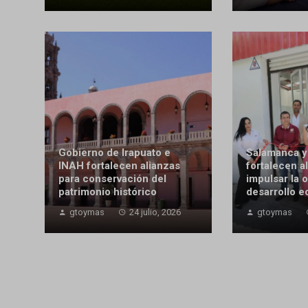
Gobierno de Irapuato e
Salamanca 
INAH fortalecen alianzas
fortalecen a
para conservación del
impulsar la o
patrimonio histórico
desarrollo 
gtoymas
24 julio, 2026
gtoymas