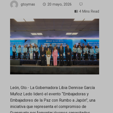
gtoymas
20 mayo, 2026
4 Mins Read
ebook
ter
edIn
erest
mbleupon
León, Gto.- La Gobernadora Libia Dennise García
Muñoz Ledo lideró el evento “Embajadoras y
l
Embajadores de la Paz con Rumbo a Japón”, una
iniciativa que representa el compromiso de
Guanajuato por fomentar jóvenes capacitados,