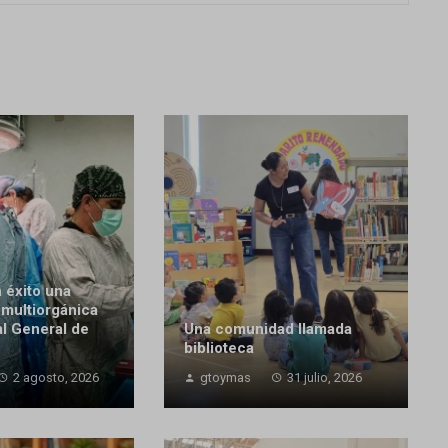
 éxito una
 multiorgánica
al General de
Una comunidad llamada
biblioteca
2 agosto, 2026
gtoymas
31 julio, 2026