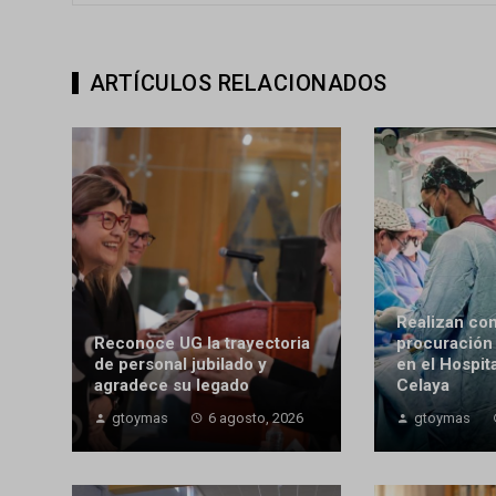
ARTÍCULOS RELACIONADOS
Realizan con
Reconoce UG la trayectoria
procuración
de personal jubilado y
en el Hospit
agradece su legado
Celaya
gtoymas
6 agosto, 2026
gtoymas