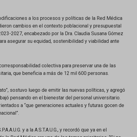
odificaciones a los procesos y políticas de la Red Médica
dieron cambios en el contexto poblacional y presupuestal
al 2023-2027, encabezado por la Dra. Claudia Susana Gómez
ara asegurar su equidad, sostenibilidad y viabilidad ante
rresponsabilidad colectiva para preservar una de las
taria, que beneficia a más de 12 mil 600 personas.
ato”, sostuvo luego de emitir las nuevas políticas, y agregó
bajó pensando en el bienestar del personal universitario.
ientados a “que generaciones actuales y futuras gocen de
acional”.
.A.A.U.G. y a la A.S.T.A.U.G., y recordó que ya en el