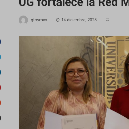
UG fortalece la Red M
gtoymas
14 diciembre, 2025
acebook
witter
inkedIn
interest
tumbleupon
mail