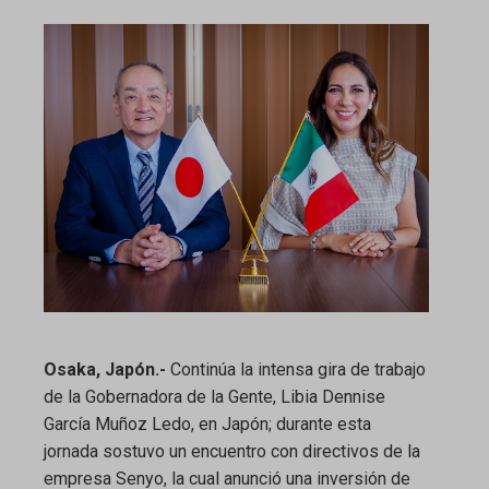
ebook
ter
edIn
erest
mbleupon
Osaka, Japón.-
Continúa la intensa gira de trabajo
l
de la Gobernadora de la Gente, Libia Dennise
García Muñoz Ledo, en Japón; durante esta
jornada sostuvo un encuentro con directivos de la
empresa Senyo, la cual anunció una inversión de