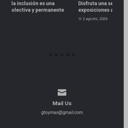
Disfruta una semana de cine, teatro y
Reali
exposiciones artísticas
multi
Celay
2 agosto, 2026
2 ago
Mail Us
gtoymas@gmail.com