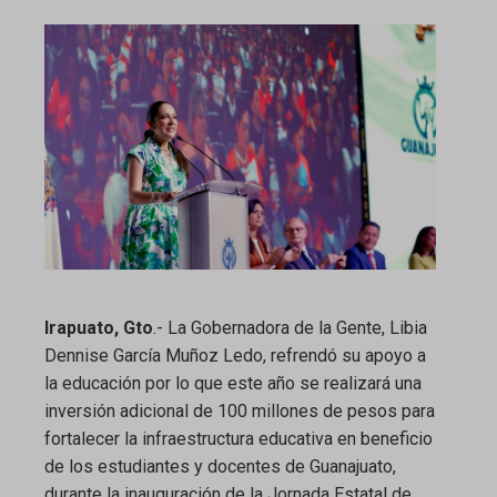
ebook
ter
edIn
erest
mbleupon
Irapuato, Gto
.- La Gobernadora de la Gente, Libia
Dennise García Muñoz Ledo, refrendó su apoyo a
l
la educación por lo que este año se realizará una
inversión adicional de 100 millones de pesos para
fortalecer la infraestructura educativa en beneficio
de los estudiantes y docentes de Guanajuato,
durante la inauguración de la Jornada Estatal de