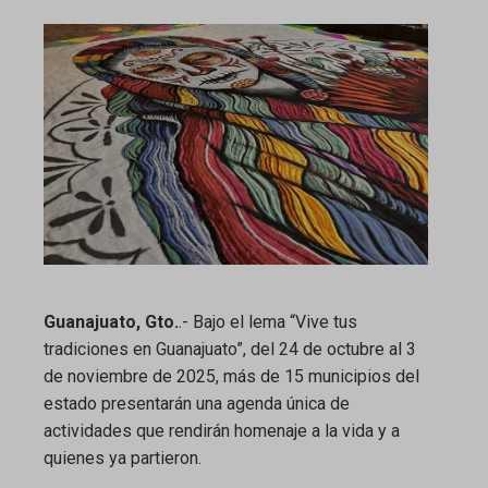
ebook
ter
edIn
erest
mbleupon
Guanajuato, Gto.
.- Bajo el lema “Vive tus
tradiciones en Guanajuato”, del 24 de octubre al 3
l
de noviembre de 2025, más de 15 municipios del
estado presentarán una agenda única de
actividades que rendirán homenaje a la vida y a
quienes ya partieron.