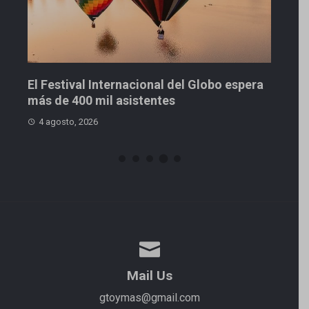
Inici
3 ago
El Festival Internacional del Globo espera
más de 400 mil asistentes
4 agosto, 2026
Mail Us
gtoymas@gmail.com