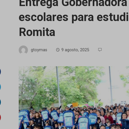
Entrega Gobernadora 
escolares para estudi
Romita
gtoymas
9 agosto, 2025
acebook
witter
inkedIn
interest